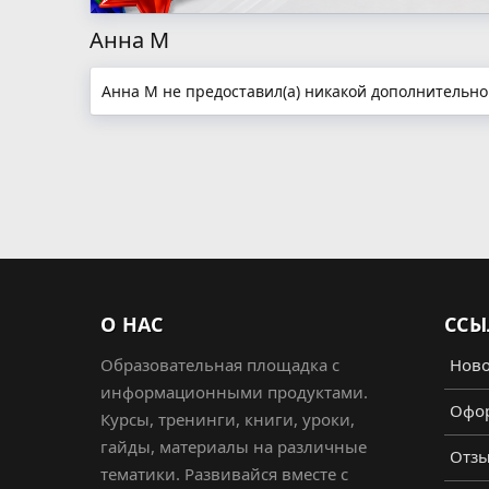
Анна М
Анна М не предоставил(а) никакой дополнительн
О НАС
ССЫ
Образовательная площадка с
Ново
информационными продуктами.
Офор
Курсы, тренинги, книги, уроки,
гайды, материалы на различные
Отз
тематики. Развивайся вместе с