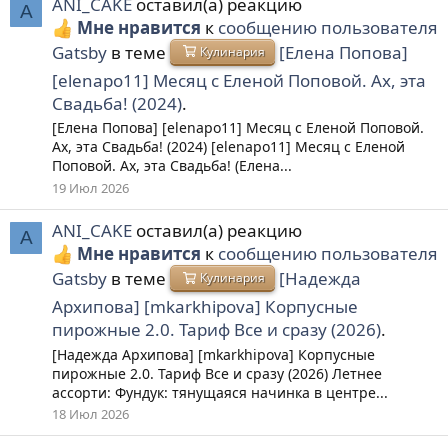
ANI_CAKE
оставил(а) реакцию
A
Мне нравится
к
сообщению пользователя
Gatsby
в теме
[Елена Попова]
Кулинария
[elenapo11] Месяц с Еленой Поповой. Ах, эта
Свадьба! (2024)
.
[Елена Попова] [elenapo11] Месяц с Еленой Поповой.
Ах, эта Свадьба! (2024) [elenapo11] Месяц с Еленой
Поповой. Ах, эта Свадьба! (Елена...
19 Июл 2026
ANI_CAKE
оставил(а) реакцию
A
Мне нравится
к
сообщению пользователя
Gatsby
в теме
[Надежда
Кулинария
Архипова] [mkarkhipova] Корпусные
пирожные 2.0. Тариф Все и сразу (2026)
.
[Надежда Архипова] [mkarkhipova] Корпусные
пирожные 2.0. Тариф Все и сразу (2026) Летнее
ассорти: Фундук: тянущаяся начинка в центре...
18 Июл 2026