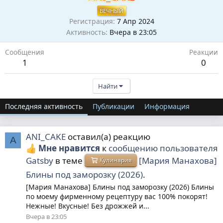
ВЕЧНЫЙ
Регистрация
7 Апр 2024
Активность
Вчера в 23:05
Сообщения
Реакции
1
0
Найти
Последняя активность
Публикации
Информация
ANI_CAKE
оставил(а) реакцию
A
Мне нравится
к
сообщению пользователя
Gatsby
в теме
[Мария Манахова]
Кулинария
Блины под заморозку (2026)
.
[Мария Манахова] Блины под заморозку (2026) Блины
по моему фирменному рецептуру вас 100% покорят!
Нежные! Вкусные! Без дрожжей и...
Вчера в 23:05