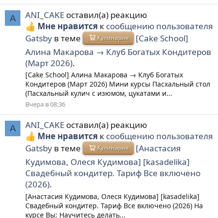
ANI_CAKE
оставил(а) реакцию
A
Мне нравится
к
сообщению пользователя
Gatsby
в теме
[Cake School]
Кулинария
Алина Макарова → Клуб Богатых Кондитеров
(Март 2026)
.
[Cake School] Алина Макарова → Клуб Богатых
Кондитеров (Март 2026) Мини курсы Пасхальный стол
(Пасхальный кулич с изюмом, цукатами и...
Вчера в 08:36
ANI_CAKE
оставил(а) реакцию
A
Мне нравится
к
сообщению пользователя
Gatsby
в теме
[Анастасия
Кулинария
Кудимова, Олеся Кудимова] [kasadelika]
Свадебный кондитер. Тариф Все включено
(2026)
.
[Анастасия Кудимова, Олеся Кудимова] [kasadelika]
Свадебный кондитер. Тариф Все включено (2026) На
курсе Вы: Научитесь делать...