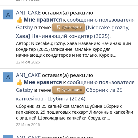
ANI_CAKE
оставил(а) реакцию
A
Мне нравится
к
сообщению пользователя
Gatsby
в теме
[Nicecake.grozny,
Кулинария
Хава] Начинающий кондитер (2025)
.
Автор: Nicecake.grozny, Хава Название: Начинающий
кондитер (2025) Описание: Онлайн курс для
начинающих кондитеров и не только. Курс в...
22 Июл 2026
ANI_CAKE
оставил(а) реакцию
A
Мне нравится
к
сообщению пользователя
Gatsby
в теме
Сборник из 25
Кулинария
капкейков - Шубина (2024)
.
Сборник из 25 капкейков Олеся Шубина Сборник
капкейков. 25 пошаговых техкарт Лимонные капкейки
с вишней Шоколадные капкейки Совушки...
22 Июл 2026
ANI_CAKE
оставил(а) реакцию