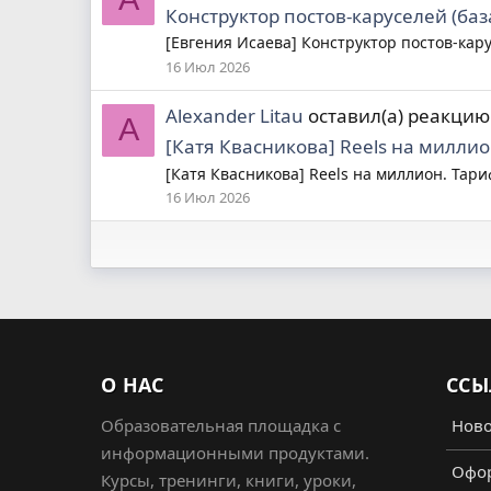
Конструктор постов-каруселей (база
[Евгения Исаева] Конструктор постов-кару
16 Июл 2026
Alexander Litau
оставил(а) реакци
A
[Катя Квасникова] Reels на миллион
[Катя Квасникова] Reels на миллион. Тар
16 Июл 2026
О НАС
ССЫ
Образовательная площадка с
Ново
информационными продуктами.
Офор
Курсы, тренинги, книги, уроки,