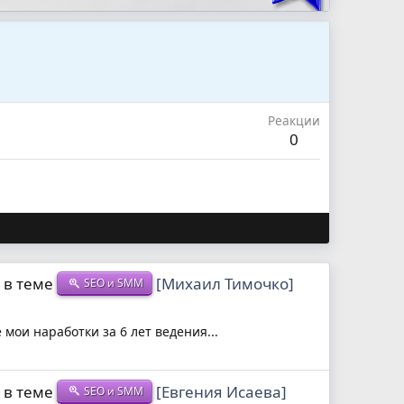
Реакции
0
в теме
[Михаил Тимочко]
SEO и SMM
 мои наработки за 6 лет ведения...
в теме
[Евгения Исаева]
SEO и SMM