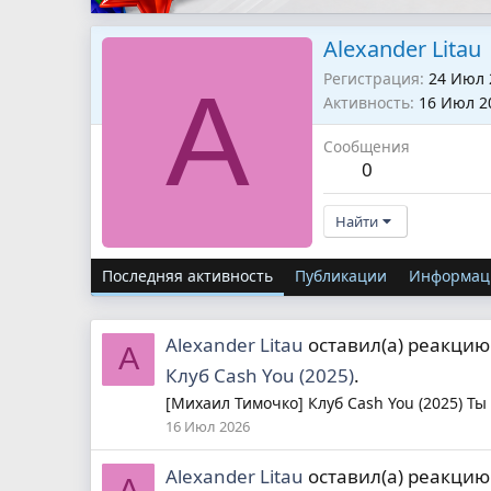
Alexander Litau
Регистрация
24 Июл 
A
Активность
16 Июл 2
Сообщения
0
Найти
Последняя активность
Публикации
Информац
Alexander Litau
оставил(а) реакци
A
Клуб Cash You (2025)
.
[Михаил Тимочко] Клуб Cash You (2025) Ты
16 Июл 2026
Alexander Litau
оставил(а) реакци
A