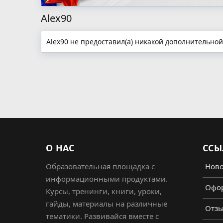
Alex90
Alex90 не предоставил(а) никакой дополнительно
О НАС
ССЫ
Образовательная площадка с
Ново
информационными продуктами.
Офор
Курсы, тренинги, книги, уроки,
гайды, материалы на различные
Отз
тематики. Развивайся вместе с