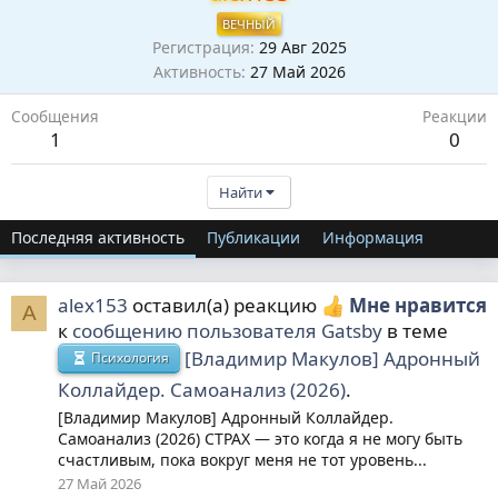
ВЕЧНЫЙ
Регистрация
29 Авг 2025
Активность
27 Май 2026
Сообщения
Реакции
1
0
Найти
Последняя активность
Публикации
Информация
alex153
оставил(а) реакцию
Мне нравится
A
к
сообщению пользователя Gatsby
в теме
[Владимир Макулов] Адронный
Психология
Коллайдер. Самоанализ (2026)
.
[Владимир Макулов] Адронный Коллайдер.
Самоанализ (2026) СТРАХ — это когда я не могу быть
счастливым, пока вокруг меня не тот уровень...
27 Май 2026