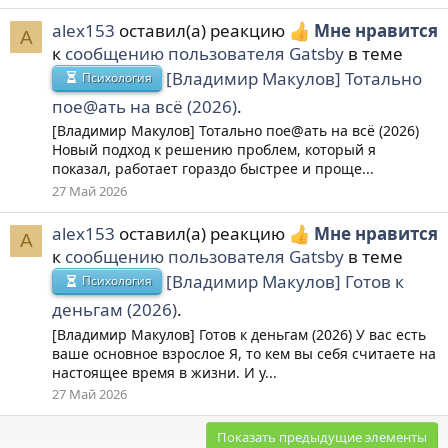
alex153
оставил(а) реакцию
Мне нравится
A
к
сообщению пользователя Gatsby
в теме
[Владимир Макулов] Тотально
Психология
пое@aть на всё (2026)
.
[Владимир Макулов] Тотально пое@aть на всё (2026)
Новый подход к решению проблем, который я
показал, работает гораздо быстрее и проще...
27 Май 2026
alex153
оставил(а) реакцию
Мне нравится
A
к
сообщению пользователя Gatsby
в теме
[Владимир Макулов] Готов к
Психология
деньгам (2026)
.
[Владимир Макулов] Готов к деньгам (2026) У вас есть
ваше основное взрослое Я, то кем вы себя считаете на
настоящее время в жизни. И у...
27 Май 2026
Показать предыдущие элементы