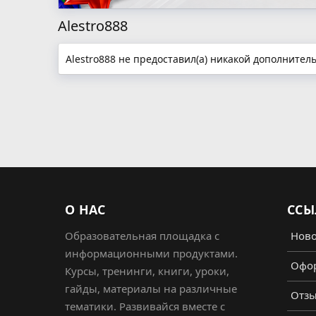
Alestro888
Alestro888 не предоставил(а) никакой дополните
О НАС
ССЫ
Образовательная площадка с
Ново
информационными продуктами.
Офор
Курсы, тренинги, книги, уроки,
гайды, материалы на различные
Отз
тематики. Развивайся вместе с